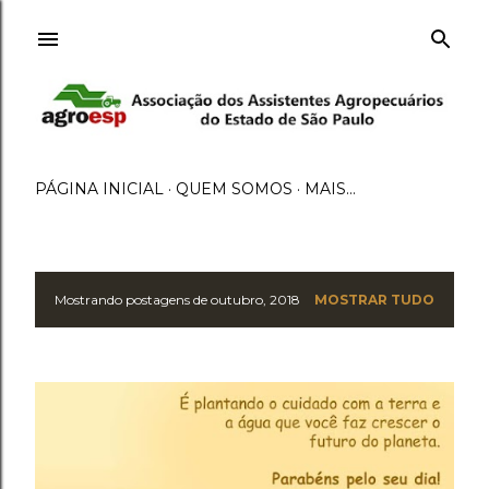
Pular para o conteúdo principal
PÁGINA INICIAL
QUEM SOMOS
MAIS…
P
Mostrando postagens de outubro, 2018
MOSTRAR TUDO
o
s
t
a
g
e
n
s