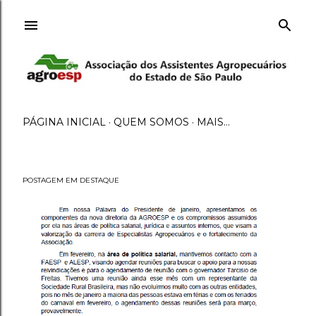
Pular para o conteúdo principal
PÁGINA INICIAL
QUEM SOMOS
MAIS…
POSTAGEM EM DESTAQUE
P
o
s
t
a
g
e
n
s