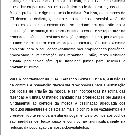
O dirigente da Assessoria Técnica da Pasta, José Luiz Fontes, salienta
que a busca por uma solução definitiva pode demorar alguns anos.
Mas, o problema exige uma ação imediata. Por isso, os membros do
GT devem se dedicar, igualmente, ao trabalho de sensibilização de
todos os elementos envolvidos. “No período em que não há a
distribuição de vinhaça, a mosca continua a existir e se reproduzir ao
redor dos estábulos. Resíduos de ração, silagem e feno, por exemplo,
quando se misturam com os dejetos animais, são um excelente
ambiente para o seu desenvolvimento nas propriedades pecuárias,
provocando a reinfestação dos rebanhos. Então, tanto usineiros
quanto pecuaristas têm que trabalhar juntos para resolver o
problema”, afirmou.
Para o coordenador da CDA, Fernando Gomes Buchala, estratégias
de controle e prevenção devem ser direcionadas para a eliminação
dos locais de criação da mosca e ser incorporadas na rotina das
fazendas e usinas. O manejo sanitário nas propriedades pecuárias é
fundamental ao controle da mosca. A destinação adequada dos
resíduos alimentares e dejetos animais, o controle de vazamentos e a
drenagem do terreno para evitar empoçamentos próximos aos cochos
são medidas de baixo custo e contribuirão significativamente na
redução da população da mosca-dos-estábulos.