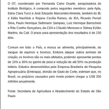
O GT, coordenado por Fernanda Calvo Duarte, pesquisadora do
Instituto Biológico, é composto pelos seguintes membros: pela Apta,
Edna Clara Tucci e José Eduardo Marcondes Almeida, também do IB,
e Kátia Nachiluk e Rejane Cecília Ramos, do IEA; Ricardo Ferrari
Silva, Paulo Henrique Selbmann Sampaio, Luiz Henrique Barrochelo
e Rita Coelho Gonçalves, da CDA e Cláudio Menezes e Sidney Ezídio
Martins, da Cati. O prazo para apresentação dos resultados é de 150
dias.
Comum em todo o País, a mosca se alimenta, principalmente, do
sangue de equinos e bovinos. Embora ataque outros animais de
criação, os bovinos são os mais afetados, podendo apresentar perdas
de 10% a 30% no ganho de peso e redução de até 50% na produção
leiteira. Estudos desenvolvidos pela Empresa Brasileira de Pesquisa
Agropecuária (Embrapa), divisão de Gado de Corte, estimam que, no
Brasil, os prejuízos causados pelo inseto podem chegar a US$ 350
milhões anualmente.
Fonte: Secretaria de Agricultura e Abastecimento do Estado de São
Paulo