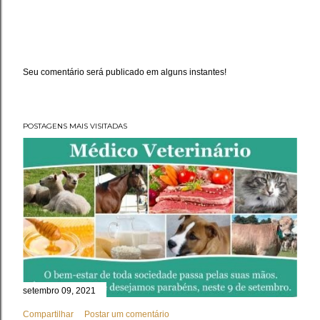
Seu comentário será publicado em alguns instantes!
P
o
s
t
a
POSTAGENS MAIS VISITADAS
r
u
m
c
o
m
e
n
t
á
r
i
o
setembro 09, 2021
Compartilhar
Postar um comentário