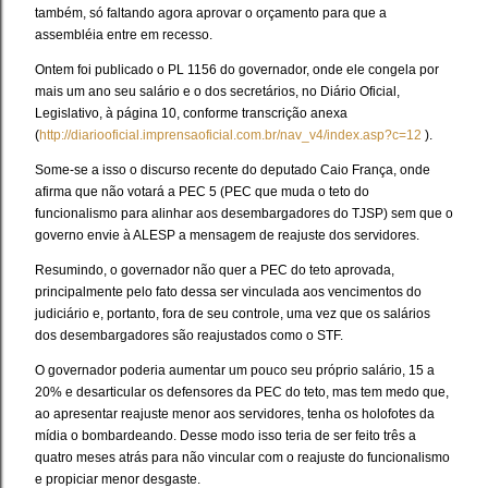
também, só faltando agora aprovar o orçamento para que a
assembléia entre em recesso.
Ontem foi publicado o PL 1156 do governador, onde ele congela por
mais um ano seu salário e o dos secretários, no Diário Oficial,
Legislativo, à página 10, conforme transcrição anexa
(
http://diariooficial.imprensaoficial.com.br/nav_v4/index.asp?c=12
).
Some-se a isso o discurso recente do deputado Caio França, onde
afirma que não votará a PEC 5 (PEC que muda o teto do
funcionalismo para alinhar aos desembargadores do TJSP) sem que o
governo envie à ALESP a mensagem de reajuste dos servidores.
Resumindo, o governador não quer a PEC do teto aprovada,
principalmente pelo fato dessa ser vinculada aos vencimentos do
judiciário e, portanto, fora de seu controle, uma vez que os salários
dos desembargadores são reajustados como o STF.
O governador poderia aumentar um pouco seu próprio salário, 15 a
20% e desarticular os defensores da PEC do teto, mas tem medo que,
ao apresentar reajuste menor aos servidores, tenha os holofotes da
mídia o bombardeando. Desse modo isso teria de ser feito três a
quatro meses atrás para não vincular com o reajuste do funcionalismo
e propiciar menor desgaste.