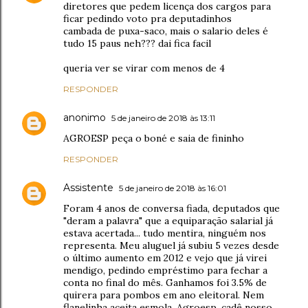
diretores que pedem licença dos cargos para
ficar pedindo voto pra deputadinhos
cambada de puxa-saco, mais o salario deles é
tudo 15 paus neh??? dai fica facil
queria ver se virar com menos de 4
RESPONDER
anonimo
5 de janeiro de 2018 às 13:11
AGROESP peça o boné e saia de fininho
RESPONDER
Assistente
5 de janeiro de 2018 às 16:01
Foram 4 anos de conversa fiada, deputados que
"deram a palavra" que a equiparação salarial já
estava acertada... tudo mentira, ninguém nos
representa. Meu aluguel já subiu 5 vezes desde
o último aumento em 2012 e vejo que já virei
mendigo, pedindo empréstimo para fechar a
conta no final do mês. Ganhamos foi 3.5% de
quirera para pombos em ano eleitoral. Nem
flanelinha aceita esmola. Agroesp, cadê nosso