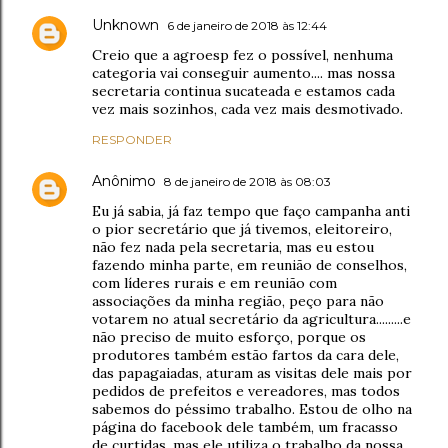
Unknown
6 de janeiro de 2018 às 12:44
Creio que a agroesp fez o possível, nenhuma
categoria vai conseguir aumento.... mas nossa
secretaria continua sucateada e estamos cada
vez mais sozinhos, cada vez mais desmotivado.
RESPONDER
Anônimo
8 de janeiro de 2018 às 08:03
Eu já sabia, já faz tempo que faço campanha anti
o pior secretário que já tivemos, eleitoreiro,
não fez nada pela secretaria, mas eu estou
fazendo minha parte, em reunião de conselhos,
com líderes rurais e em reunião com
associações da minha região, peço para não
votarem no atual secretário da agricultura.........e
não preciso de muito esforço, porque os
produtores também estão fartos da cara dele,
das papagaiadas, aturam as visitas dele mais por
pedidos de prefeitos e vereadores, mas todos
sabemos do péssimo trabalho. Estou de olho na
página do facebook dele também, um fracasso
de curtidas, mas ele utiliza o trabalho da nossa