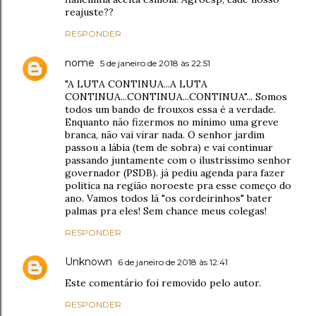
reajuste??
RESPONDER
nome
5 de janeiro de 2018 às 22:51
"A LUTA CONTINUA...A LUTA
CONTINUA...CONTINUA...CONTINUA"... Somos
todos um bando de frouxos essa é a verdade.
Enquanto não fizermos no mínimo uma greve
branca, não vai virar nada. O senhor jardim
passou a lábia (tem de sobra) e vai continuar
passando juntamente com o ilustríssimo senhor
governador (PSDB). já pediu agenda para fazer
politica na região noroeste pra esse começo do
ano. Vamos todos lá "os cordeirinhos" bater
palmas pra eles! Sem chance meus colegas!
RESPONDER
Unknown
6 de janeiro de 2018 às 12:41
Este comentário foi removido pelo autor.
RESPONDER