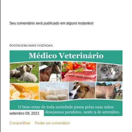
Seu comentário será publicado em alguns instantes!
P
o
s
t
a
POSTAGENS MAIS VISITADAS
r
u
m
c
o
m
e
n
t
á
r
i
o
setembro 09, 2021
Compartilhar
Postar um comentário