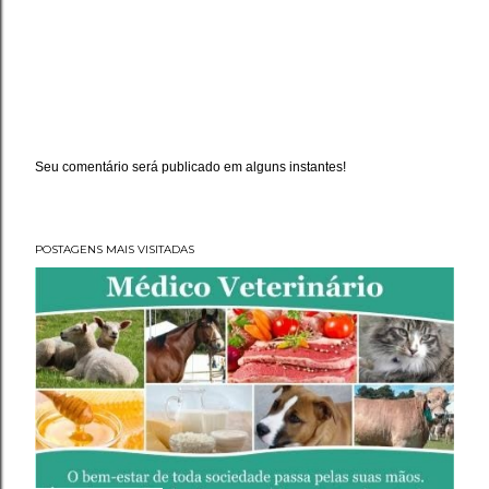
Seu comentário será publicado em alguns instantes!
P
o
s
t
a
POSTAGENS MAIS VISITADAS
r
u
m
c
o
m
e
n
t
á
r
i
o