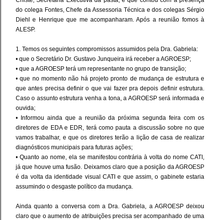
Chiste, Secretária Executiva da pasta, e que contou com a presença
do colega Fontes, Chefe da Assessoria Técnica e dos colegas Sérgio
Diehl e Henrique que me acompanharam. Após a reunião fomos à
ALESP.
1. Temos os seguintes compromissos assumidos pela Dra. Gabriela:
• que o Secretário Dr. Gustavo Junqueira irá receber a AGROESP;
• que a AGROESP terá um representante no grupo de transição;
• que no momento não há projeto pronto de mudança de estrutura e
que antes precisa definir o que vai fazer pra depois definir estrutura.
Caso o assunto estrutura venha a tona, a AGROESP será informada e
ouvida;
• Informou ainda que a reunião da próxima segunda feira com os
diretores de EDA e EDR, terá como pauta a discussão sobre no que
vamos trabalhar, e que os diretores terão a lição de casa de realizar
diagnósticos municipais para futuras ações;
• Quanto ao nome, ela se manifestou contrária à volta do nome CATI,
já que houve uma fusão. Deixamos claro que a posição da AGROESP
é da volta da identidade visual CATI e que assim, o gabinete estaria
assumindo o desgaste político da mudança.
Ainda quanto a conversa com a Dra. Gabriela, a AGROESP deixou
claro que o aumento de atribuições precisa ser acompanhado de uma