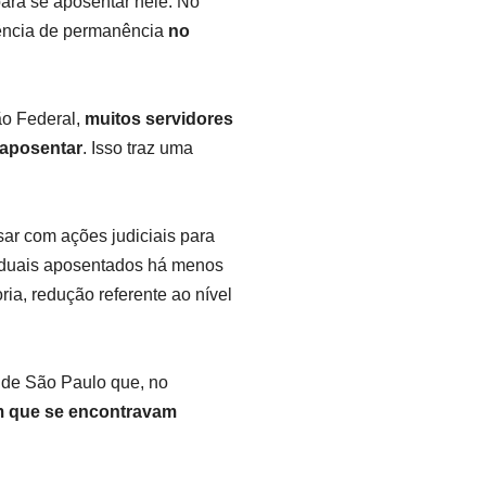
ara se aposentar nele. No
gência de permanência
no
ão Federal,
muitos servidores
 aposentar
. Isso traz uma
sar com ações judiciais para
taduais aposentados há menos
ia, redução referente ao nível
o de São Paulo que, no
m que se encontravam