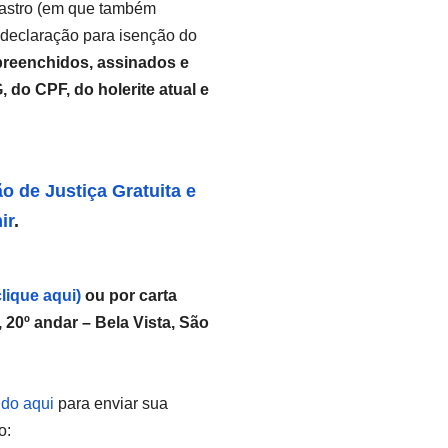
dastro (em que também
 declaração para isenção do
reenchidos, assinados e
 do CPF, do holerite atual e
 de Justiça Gratuita e
ir
.
clique aqui)
ou por carta
20º andar – Bela Vista, São
ndo aqui
para enviar sua
o: