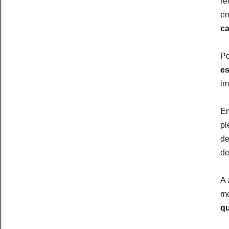
re
en
c
Po
es
im
Em
pl
de
de
A 
mo
qu