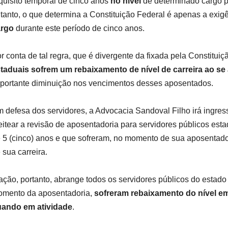
quisito temporal de cinco anos
no nível
de determinado cargo p
tanto, o que determina a Constituição Federal é apenas a exi
argo
durante este período de cinco anos.
r conta de tal regra, que é divergente da fixada pela Constituiç
taduais sofrem um rebaixamento de nível de carreira ao se
portante diminuição nos vencimentos desses aposentados.
 defesa dos servidores, a Advocacia Sandoval Filho irá ingres
eitear a revisão de aposentadoria para servidores públicos es
 5 (cinco) anos e que sofreram, no momento de sua aposentador
 sua carreira.
ação, portanto, abrange todos os servidores públicos do estad
mento da aposentadoria,
sofreram rebaixamento do nível e
ando em atividade
.