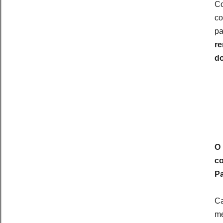
Co
co
pa
re
do
O
co
Pa
Ca
m