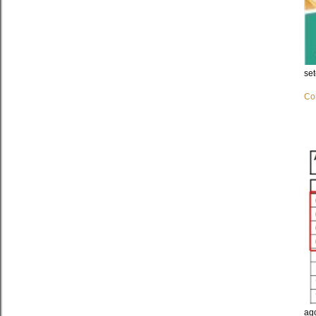
se
Co
ag