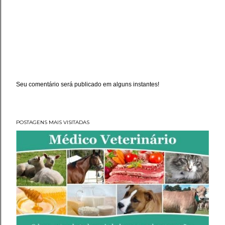
Seu comentário será publicado em alguns instantes!
P
o
s
t
a
POSTAGENS MAIS VISITADAS
r
u
m
c
o
m
e
n
t
á
r
i
o