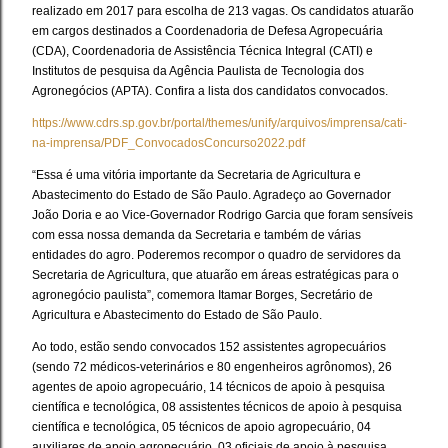
realizado em 2017 para escolha de 213 vagas. Os candidatos atuarão
em cargos destinados a Coordenadoria de Defesa Agropecuária
(CDA), Coordenadoria de Assistência Técnica Integral (CATI) e
Institutos de pesquisa da Agência Paulista de Tecnologia dos
Agronegócios (APTA). Confira a lista dos candidatos convocados.
https://www.cdrs.sp.gov.br/portal/themes/unify/arquivos/imprensa/cati-
na-imprensa/PDF_ConvocadosConcurso2022.pdf
“Essa é uma vitória importante da Secretaria de Agricultura e
Abastecimento do Estado de São Paulo. Agradeço ao Governador
João Doria e ao Vice-Governador Rodrigo Garcia que foram sensíveis
com essa nossa demanda da Secretaria e também de várias
entidades do agro. Poderemos recompor o quadro de servidores da
Secretaria de Agricultura, que atuarão em áreas estratégicas para o
agronegócio paulista”, comemora Itamar Borges, Secretário de
Agricultura e Abastecimento do Estado de São Paulo.
Ao todo, estão sendo convocados 152 assistentes agropecuários
(sendo 72 médicos-veterinários e 80 engenheiros agrônomos), 26
agentes de apoio agropecuário, 14 técnicos de apoio à pesquisa
científica e tecnológica, 08 assistentes técnicos de apoio à pesquisa
científica e tecnológica, 05 técnicos de apoio agropecuário, 04
auxiliares de apoio agropecuário, 03 oficiais de apoio à pesquisa