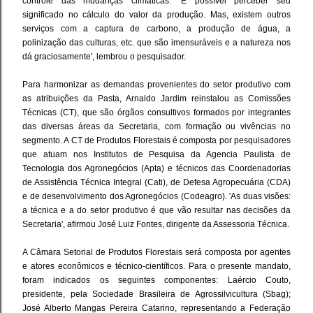
controle das mudanças climáticas. 'É possível perceber seu
significado no cálculo do valor da produção. Mas, existem outros
serviços com a captura de carbono, a produção de água, a
polinização das culturas, etc. que são imensuráveis e a natureza nos
dá graciosamente', lembrou o pesquisador.
Para harmonizar as demandas provenientes do setor produtivo com
as atribuições da Pasta, Arnaldo Jardim reinstalou as Comissões
Técnicas (CT), que são órgãos consultivos formados por integrantes
das diversas áreas da Secretaria, com formação ou vivências no
segmento. A CT de Produtos Florestais é composta por pesquisadores
que atuam nos Institutos de Pesquisa da Agencia Paulista de
Tecnologia dos Agronegócios (Apta) e técnicos das Coordenadorias
de Assistência Técnica Integral (Cati), de Defesa Agropecuária (CDA)
e de desenvolvimento dos Agronegócios (Codeagro). 'As duas visões:
a técnica e a do setor produtivo é que vão resultar nas decisões da
Secretaria', afirmou José Luiz Fontes, dirigente da Assessoria Técnica.
A Câmara Setorial de Produtos Florestais será composta por agentes
e atores econômicos e técnico-científicos. Para o presente mandato,
foram indicados os seguintes componentes: Laércio Couto,
presidente, pela Sociedade Brasileira de Agrossilvicultura (Sbag);
José Alberto Mangas Pereira Catarino, representando a Federação