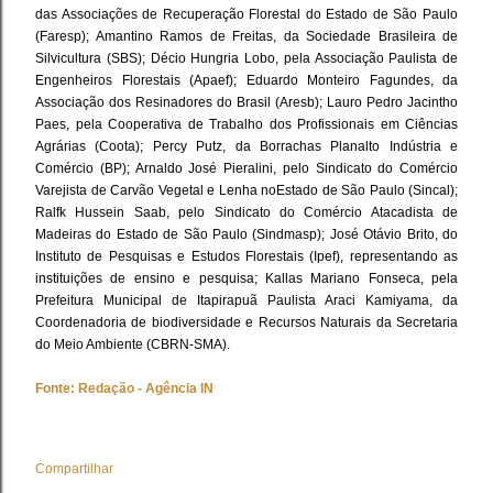
das Associações de Recuperação Florestal do Estado de São Paulo
(Faresp); Amantino Ramos de Freitas, da Sociedade Brasileira de
Silvicultura (SBS); Décio Hungria Lobo, pela Associação Paulista de
Engenheiros Florestais (Apaef); Eduardo Monteiro Fagundes, da
Associação dos Resinadores do Brasil (Aresb); Lauro Pedro Jacintho
Paes, pela Cooperativa de Trabalho dos Profissionais em Ciências
Agrárias (Coota); Percy Putz, da Borrachas Planalto Indústria e
Comércio (BP); Arnaldo José Pieralini, pelo Sindicato do Comércio
Varejista de Carvão Vegetal e Lenha noEstado de São Paulo (Sincal);
Ralfk Hussein Saab, pelo Sindicato do Comércio Atacadista de
Madeiras do Estado de São Paulo (Sindmasp); José Otávio Brito, do
Instituto de Pesquisas e Estudos Florestais (Ipef), representando as
instituições de ensino e pesquisa; Kallas Mariano Fonseca, pela
Prefeitura Municipal de Itapirapuã Paulista Araci Kamiyama, da
Coordenadoria de biodiversidade e Recursos Naturais da Secretaria
do Meio Ambiente (CBRN-SMA).
Fonte: Redação - Agência IN
Compartilhar