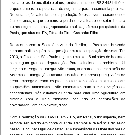
as madeiras de eucalipto e pinus, renderam mais de R$ 2,498 bilhões,
o que demonstra o potencial do segmento para a economia paulista.
No entanto, 'o valor bruto da produção florestal vem recuando nos
últimos anos, o que demonstra perda de vitalidade do setor frente a
outros segmentos da agropecuária paulista', afirmou pesquisador da
Pasta, que atua no IEA, Eduardo Pires Castanho Filho.
De acordo com o Secretário Arnaldo Jardim, a Pasta tem buscado
elaborar políticas públicas que ajudem a recomposição do setor. 'Em
2013, o Estado de São Paulo registrou mais de 6 milhões de hectares
com algum grau de degradação. Para solucionar o problema, foi
lançado o Programa Integra São Paulo, visando a implementação do
Sistema de Integração Lavoura, Pecuária e Floresta (ILPF). Além de
gerar emprego e renda, os produtos florestais estão em simbiose com
as questões ambientais e são importantes para a conservação dos
ecossistemas. Nós estamos atuando para criar uma Agricultura em
sintonia com o Meio Ambiente, seguindo as orientações do
governador Geraldo Alckmin', disse.
Com a realização da COP-21, em 2015, em Paris, outro aspecto, nem
sempre ser levado em conta quando aferimos a relevância do setor,
passou a ocupar lugar de destaque: a importância das florestas para o