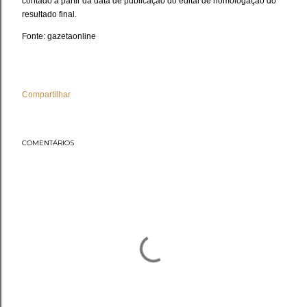
contado a partir da data de publicação do edital de homologação do
resultado final.
Fonte: gazetaonline
Compartilhar
COMENTÁRIOS