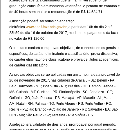
A seleção é aberta a candidatos que tenham nível superior de
graduação concluído em medicina veterinária. A jornada de trabalho é
de 40 horas semanais e a remuneração é de R$ 14.584,71.
A inscrição poderá ser feitas no endereço
eletrônico
www.esaf.fazenda.gov.br
, a partir das 10h do dia 2 até
23h59 do dia 16 de outubro de 2017, mediante o pagamento da taxa
no valor de R$ 120,00.
O concurso contará com provas objetivas, de conhecimentos gerais e
específicos, de caráter eliminatório e classificatório, prova discursiva,
de caráter eliminatório e classificatório e prova de títulos acadêmicos,
de caráter classificatório.
As provas objetivas serão aplicadas em um turno, na data provável de
26 de novembro de 2017, nas cidades de Aracaju - SE; Belém - PA;
Belo Horizonte - MG; Boa Vista - RR; Brasília - DF; Campo Grande -
MS; Cuiabá - MT; Curitiba - PR; Florianópolis - SC; Fortaleza - CE;
Goiânia - GO; João Pessoa - PB; Macapá - AP; Maceió - AL; Manaus -
AM; Natal - RN; Palmas - TO; Porto Alegre - RS; Porto Velho - RO;
Recife - PE; Rio Branco - AC; Rio de Janeiro - RJ; Salvador - BA; São
Luís - MA; São Paulo - SP; Teresina - PI e Vitória - ES.
A seleção terá validade de dois anos, prorrogável por igual período,