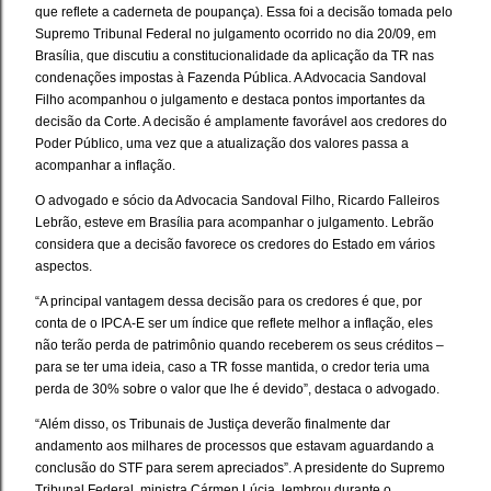
que reflete a caderneta de poupança). Essa foi a decisão tomada pelo
Supremo Tribunal Federal no julgamento ocorrido no dia 20/09, em
Brasília, que discutiu a constitucionalidade da aplicação da TR nas
condenações impostas à Fazenda Pública. A Advocacia Sandoval
Filho acompanhou o julgamento e destaca pontos importantes da
decisão da Corte. A decisão é amplamente favorável aos credores do
Poder Público, uma vez que a atualização dos valores passa a
acompanhar a inflação.
O advogado e sócio da Advocacia Sandoval Filho, Ricardo Falleiros
Lebrão, esteve em Brasília para acompanhar o julgamento. Lebrão
considera que a decisão favorece os credores do Estado em vários
aspectos.
“A principal vantagem dessa decisão para os credores é que, por
conta de o IPCA-E ser um índice que reflete melhor a inflação, eles
não terão perda de patrimônio quando receberem os seus créditos –
para se ter uma ideia, caso a TR fosse mantida, o credor teria uma
perda de 30% sobre o valor que lhe é devido”, destaca o advogado.
“Além disso, os Tribunais de Justiça deverão finalmente dar
andamento aos milhares de processos que estavam aguardando a
conclusão do STF para serem apreciados”. A presidente do Supremo
Tribunal Federal, ministra Cármen Lúcia, lembrou durante o