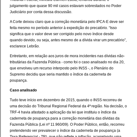
julgamento que quase 90 mil casos estavam sobrestados no Poder
Judiciário por conta dessa discussão.
A Corte deixou claro que a correção monetária pelo IPCA-E deve ser
feita mesmo no período anterior à expedição do precatório. “Isso
significa que o valor deve ser corrigido pelo novo índice desde
quando devido, ou seja, antes mesmo de a dívida virar um precatório”,
esclarece Lebrão.
Entretanto, em relação aos juros de mora incidentes nas dívidas não-
tributárias da Fazenda Pública - como foi o caso analisado no dia 20,
que envolveu um recurso interposto pelo INSS -, o Plenário do
Supremo decidiu que seria mantido o índice da caderneta de
poupança.
Caso analisado
Tudo teve início em dezembro de 2015, quando o INSS recorreu de
uma decisão do Tribunal Regional Federal da 4ª região. Na decisão, o
TRF-4 havia afastado a aplicação da lei que instituiu o índice da
caderneta de poupança para a correção monetária das dívidas da
Fazenda Pública (Lei nº 11.960/09). O Poder Público, então, recorreu
pretendendo ver prevalecer o índice da caderneta de poupança (a
Taxa Referencial - TR), que não reflete a inflação, acarretando uma