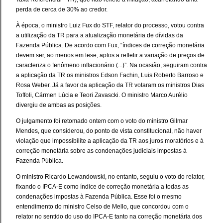
perda de cerca de 30% ao credor.
À época, o ministro Luiz Fux do STF, relator do processo, votou contra
a utilização da TR para a atualização monetária de dívidas da
Fazenda Pública. De acordo com Fux, “índices de correção monetária
devem ser, ao menos em tese, aptos a refletir a variação de preços de
caracteriza o fenômeno inflacionário (...)”. Na ocasião, seguiram contra
a aplicação da TR os ministros Edson Fachin, Luis Roberto Barroso e
Rosa Weber. Já a favor da aplicação da TR votaram os ministros Dias
Toffoli, Cármen Lúcia e Teori Zavascki. O ministro Marco Aurélio
divergiu de ambas as posições.
O julgamento foi retomado ontem com o voto do ministro Gilmar
Mendes, que considerou, do ponto de vista constitucional, não haver
violação que impossibilite a aplicação da TR aos juros moratórios e à
correção monetária sobre as condenações judiciais impostas à
Fazenda Pública.
O ministro Ricardo Lewandowski, no entanto, seguiu o voto do relator,
fixando o IPCA-E como índice de correção monetária a todas as
condenações impostas à Fazenda Pública. Esse foi o mesmo
entendimento do ministro Celso de Mello, que concordou com o
relator no sentido do uso do IPCA-E tanto na correção monetária dos